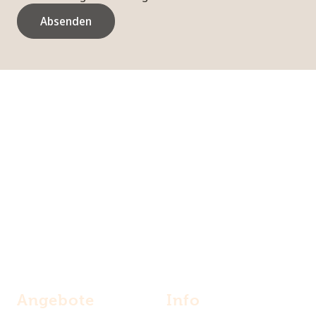
Absenden
0170 - 4133900
info@akademie-quereinsteiger.de
Angebote
Info